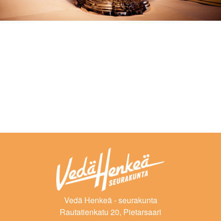
Vedä Henkeä - seurakunta
Rautatienkatu 20, Pietarsaari