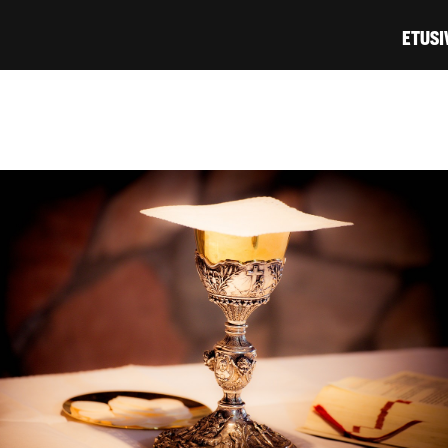
Hyppää
ETUSI
pääsisältöön