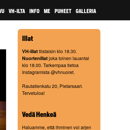
VU
VH-ILTA
INFO
ME
PUHEET
GALLERIA
Illat
VH-illat
tiistaisin klo 18.30.
Nuortenillat
joka toinen lauantai
klo 18.00. Tarkempaa tietoa
Instagramista @vhnuoret.
Rautatienkatu 20, Pietarsaari.
Tervetuloa!
Vedä Henkeä
Haluamme, että ihminen voi arjen